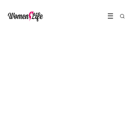
☰
LIFESTYLE & RELATIES
Tips voor de groene wasser
2 March 2022
·
3 min leestijd