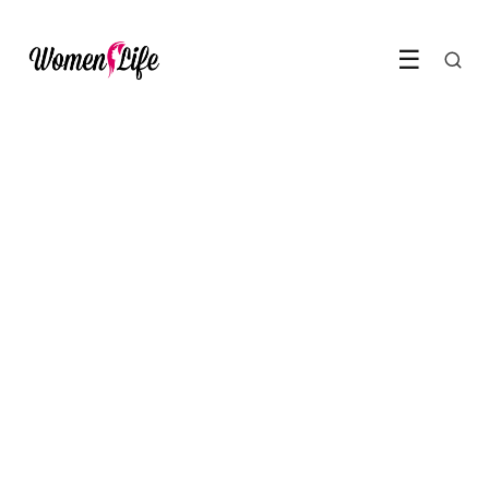
☰
GEZONDHEID & WELZIJN
Waarom je darmen meer
invloed hebben op je humeur
dan je denkt
11 May 2026
·
5 min leestijd