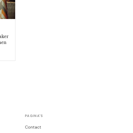
aker
nen
PAGINA'S
Contact