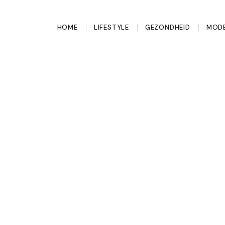
HOME
LIFESTYLE
GEZONDHEID
MODE
die je helpen geld