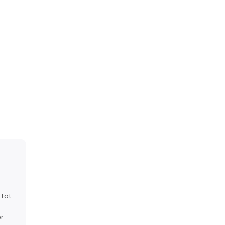
 tot
er