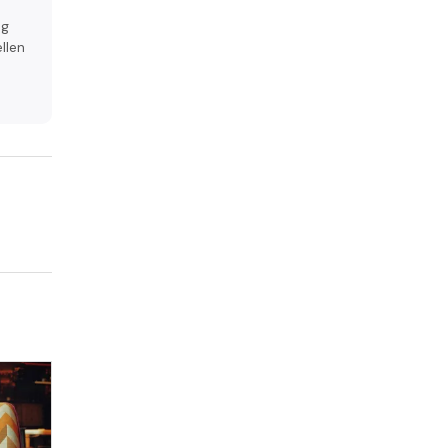
ag
llen