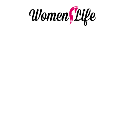
LIFESTYLE & RELATIES
Winkelstrategieën 
te besparen
2 March 2022
·
3 min leestijd