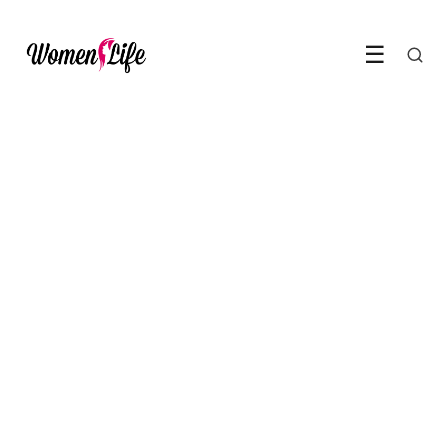
☰
GEZONDHEID & WELZIJN
Zo herken je perimenopauze
al in je veertig
1 June 2026
·
6 min leestijd