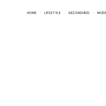
HOME
LIFESTYLE
GEZONDHEID
MODE
ties om mee te