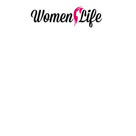
LIFESTYLE & RELATIES
Leuke familietradi
beginnen
18 July 2022
·
5 min leestijd